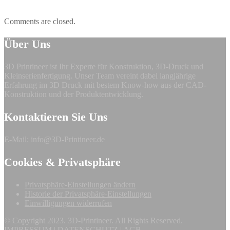
Comments are closed.
Über Uns
3D Printineer ist Ihr Experte für Konstruktion, 3D-Druck und
Kleinserienfertigung. Unser Team vereint dabei langjährige
Erfahrung im 3D Druck mit bestem Know-how aus der CAD-
Konstruktion und der Produktentwicklung.
Kontaktieren Sie Uns
E-Mail: info@3D-Printineer.de
Cookies & Privatsphäre
Privatsphäre-Einstellungen ändern
Historie der Privatsphäre-Einstellungen
Einwilligungen widerrufen
© Copyright 2023. 3D-Printineer. All Rights Reserved.
IMPRESSUM
|
DATENSCHUTZ
|
AGB