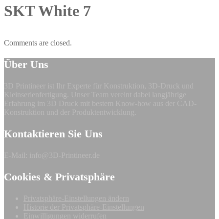
SKT White 7
Comments are closed.
Über Uns
3D Printineer ist Ihr Experte für Konstruktion, 3D-Druck und
Kleinserienfertigung. Unser Team vereint dabei langjährige
Erfahrung im 3D Druck mit bestem Know-how aus der CAD-
Konstruktion und der Produktentwicklung.
Kontaktieren Sie Uns
E-Mail: info@3D-Printineer.de
Cookies & Privatsphäre
Privatsphäre-Einstellungen ändern
Historie der Privatsphäre-Einstellungen
Einwilligungen widerrufen