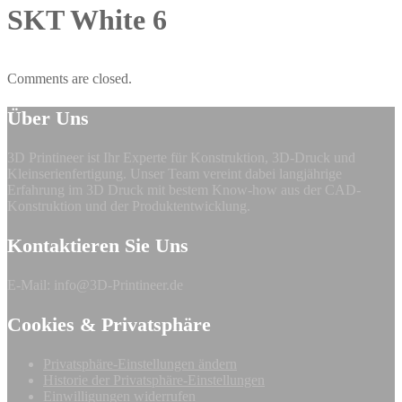
SKT White 6
Comments are closed.
Über Uns
3D Printineer ist Ihr Experte für Konstruktion, 3D-Druck und
Kleinserienfertigung. Unser Team vereint dabei langjährige
Erfahrung im 3D Druck mit bestem Know-how aus der CAD-
Konstruktion und der Produktentwicklung.
Kontaktieren Sie Uns
E-Mail: info@3D-Printineer.de
Cookies & Privatsphäre
Privatsphäre-Einstellungen ändern
Historie der Privatsphäre-Einstellungen
Einwilligungen widerrufen