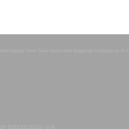
nserienfertigung. Unser Team vereint dabei langjährige Erfahrung im
UM
|
DATENSCHUTZ
|
AGB