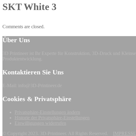
SKT White 3
Comments are closed.
Über Uns
3D Printineer ist Ihr Experte für Konstruktion, 3D-Druck und Klei
Produktentwicklung.
Kontaktieren Sie Uns
E-Mail: info@3D-Printineer.de
Cookies & Privatsphäre
Privatsphäre-Einstellungen ändern
Historie der Privatsphäre-Einstellungen
Einwilligungen widerrufen
© Copyright 2023. 3D-Printineer. All Rights Reserved.
IMPRESS