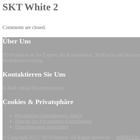
SKT White 2
Comments are closed.
Über Uns
3D Printineer ist Ihr Experte für Konstruktion, 3D-Druck und Klei
Produktentwicklung.
Kontaktieren Sie Uns
E-Mail: info@3D-Printineer.de
Cookies & Privatsphäre
Privatsphäre-Einstellungen ändern
Historie der Privatsphäre-Einstellungen
Einwilligungen widerrufen
© Copyright 2023. 3D-Printineer. All Rights Reserved.
IMPRESS