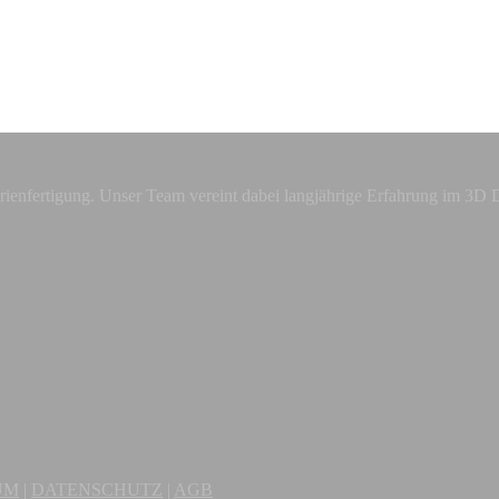
nserienfertigung. Unser Team vereint dabei langjährige Erfahrung im
UM
|
DATENSCHUTZ
|
AGB